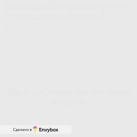
Получите бесплатный расчет
стоимости шкафа-купе
Точный расчет стоимости можно получить можно
получить по имеющемуся 3D проекту или на дому.
Получить
Мы изготавливаем все виды
шкафов
Сделано в