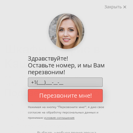
Закрыть
Шкафы в офис
в
Здравствуйте!
Кашире
Оставьте номер, и мы Вам
перезвоним!
изготовим по индивидуальному
размеру за 7 дней!
Подсветка в подарок!
Перезвоните мне!
Рассрочка
без %
и переплат
Нажимая на кнопку "
Перезвоните мне!
", я даю свое
Предложим несколько вариантов под разный
согласие на обработку персональных данных и
принимаю
условия соглашения
бюджет!
Бесплатная доставка
Выбрать удобное время звонка