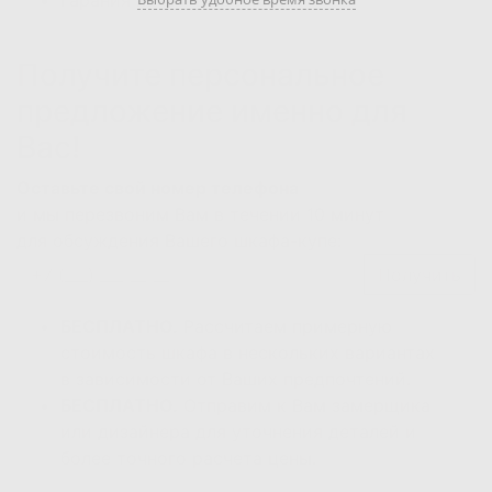
Гарания качества до
10 лет
Получите персональное
предложение
именно для
Вас!
Оставьте свой номер телефона
и мы перезвоним Вам в течении 10 минут
для обсуждения Вашего шкафа-купе:
Получить
БЕСПЛАТНО.
Рассчитаем примерную
стоимость шкафа
в нескольких вариантах
в зависимости от Ваших предпочтений.
БЕСПЛАТНО.
Отправим к Вам замерщика
или дизайнера
для уточнения деталей и
более точного расчета цены.