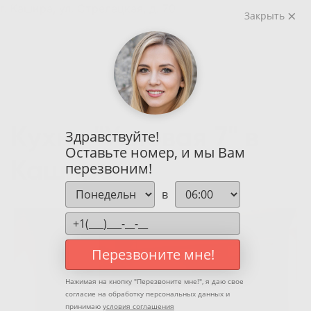
г. Кашира, ул. Стрелецкая, д. 70
Закрыть
Кухня "Угловая 7" в
Здравствуйте!
Оставьте номер, и мы Вам
Кашире
перезвоним!
в
Перезвоните мне!
Нажимая на кнопку "
Перезвоните мне!
", я даю свое
согласие на обработку персональных данных и
принимаю
условия соглашения