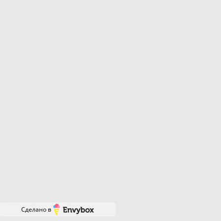
Навигация
Контакты
Фрезеровки
Цветовая
+7 (499) 455-18-46
палитра кухонь
Кухня в
рассрочку
Сотрудничество
Правила и условия
эксплуатации
Политика
конфеденциальности
Менеджер онлайн
Сделано в
Ответим за минуту