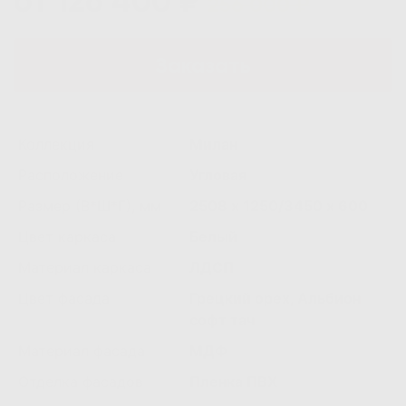
от 126 400 ₽
256 000 ₽
Заказать
Коллекция
Милан
Расположение
Угловая
Размер (В*Ш*Г), мм
2508 х 1250/3450 х 600
Цвет каркаса
Белый
Материал каркаса
ЛДСП
Цвет фасада
Грецкий орех, Альбион
софт тач
Материал фасада
МДФ
Отделка фасадов
Пленка ПВХ