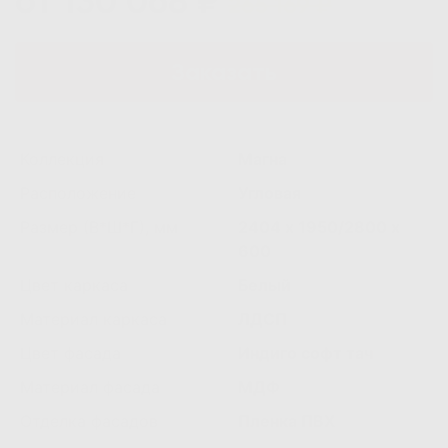
от 130 068 ₽
265 169 ₽
Заказать
Коллекция
Магна
Расположение
Угловая
Размер (В*Ш*Г), мм
2404 х 1950/2800 х
600
Цвет каркаса
Белый
Материал каркаса
ЛДСП
Цвет фасада
Индиго софт тач
Материал фасада
МДФ
Отделка фасадов
Пленка ПВХ