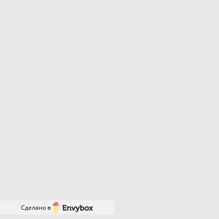
Навигация
Контакты
Фрезеровки
Цветовая
+7 (499) 455-18-46
палитра кухонь
Кухня в
рассрочку
Сотрудничество
Правила и условия
эксплуатации
Политика
конфеденциальности
Менеджер онлайн
Сделано в
Ответим за минуту