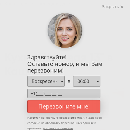
г. Кашира, ул. Стрелецкая, д. 70
Закрыть
Кухня "Угловая 13" в
Здравствуйте!
Оставьте номер, и мы Вам
Кашире
перезвоним!
в
Перезвоните мне!
Нажимая на кнопку "
Перезвоните мне!
", я даю свое
согласие на обработку персональных данных и
принимаю
условия соглашения